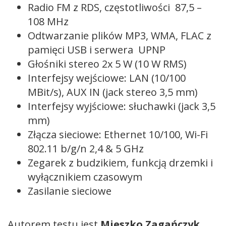
Radio FM z RDS, częstotliwości 87,5 –
108 MHz
Odtwarzanie plików MP3, WMA, FLAC z
pamięci USB i serwera UPNP
Głośniki stereo 2x 5 W (10 W RMS)
Interfejsy wejściowe: LAN (10/100
MBit/s), AUX IN (jack stereo 3,5 mm)
Interfejsy wyjściowe: słuchawki (jack 3,5
mm)
Złącza sieciowe: Ethernet 10/100, Wi-Fi
802.11 b/g/n 2,4 & 5 GHz
Zegarek z budzikiem, funkcją drzemki i
wyłącznikiem czasowym
Zasilanie sieciowe
Autorem testu jest
Mieszko Zagańczyk