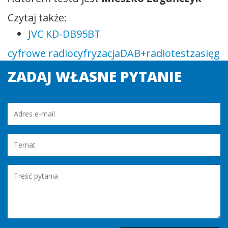
Czytaj także:
JVC KD-DB95BT
cyfrowe radio
cyfryzacja
DAB+
radio
test
zasięg
ZADAJ WŁASNE PYTANIE