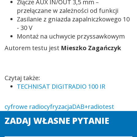
Złącze AUX IN/OUT 3,5 mm –
przełączane w zależności od funkcji
Zasilanie z gniazda zapalniczkowego 10
- 30 V
Montaż na uchwycie przyssawkowym
Autorem testu jest
Mieszko Zagańczyk
Czytaj także:
TECHNISAT DIGITRADIO 100 IR
cyfrowe radio
cyfryzacja
DAB+
radio
test
ZADAJ WŁASNE PYTANIE