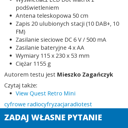
podświetleniem
Antena teleskopowa 50 cm
Zapis 20 ulubionych stacji (10 DAB+, 10
FM)
Zasilanie sieciowe DC 6 V / 500 mA
Zasilanie bateryjne 4 x AA
Wymiary 115 x 230 x 53 mm
Ciężar 1155 g
Autorem testu jest
Mieszko Zagańczyk
Czytaj także:
View Quest Retro Mini
cyfrowe radio
cyfryzacja
radio
test
ZADAJ WŁASNE PYTANIE